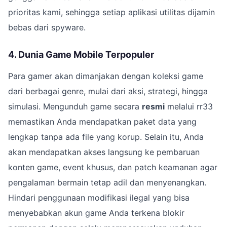
prioritas kami, sehingga setiap aplikasi utilitas dijamin
bebas dari spyware.
4. Dunia Game Mobile Terpopuler
Para gamer akan dimanjakan dengan koleksi game
dari berbagai genre, mulai dari aksi, strategi, hingga
simulasi. Mengunduh game secara
resmi
melalui rr33
memastikan Anda mendapatkan paket data yang
lengkap tanpa ada file yang korup. Selain itu, Anda
akan mendapatkan akses langsung ke pembaruan
konten game, event khusus, dan patch keamanan agar
pengalaman bermain tetap adil dan menyenangkan.
Hindari penggunaan modifikasi ilegal yang bisa
menyebabkan akun game Anda terkena blokir