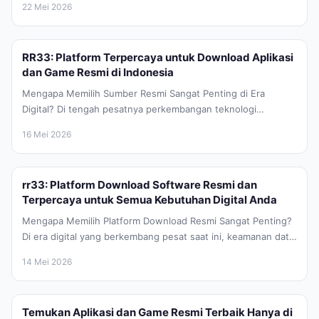
22 Mei 2026
RR33: Platform Terpercaya untuk Download Aplikasi
dan Game Resmi di Indonesia
Mengapa Memilih Sumber Resmi Sangat Penting di Era
Digital? Di tengah pesatnya perkembangan teknologi
informasi, kebutuhan akan aplikasi dan perangkat...
16 Mei 2026
rr33: Platform Download Software Resmi dan
Terpercaya untuk Semua Kebutuhan Digital Anda
Mengapa Memilih Platform Download Resmi Sangat Penting?
Di era digital yang berkembang pesat saat ini, keamanan data
dan integritas perangkat...
14 Mei 2026
Temukan Aplikasi dan Game Resmi Terbaik Hanya di