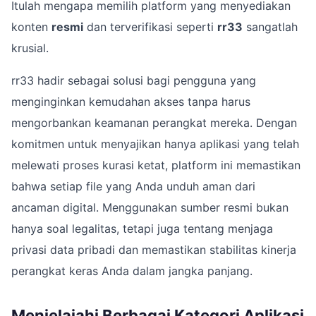
Itulah mengapa memilih platform yang menyediakan
konten
resmi
dan terverifikasi seperti
rr33
sangatlah
krusial.
rr33 hadir sebagai solusi bagi pengguna yang
menginginkan kemudahan akses tanpa harus
mengorbankan keamanan perangkat mereka. Dengan
komitmen untuk menyajikan hanya aplikasi yang telah
melewati proses kurasi ketat, platform ini memastikan
bahwa setiap file yang Anda unduh aman dari
ancaman digital. Menggunakan sumber resmi bukan
hanya soal legalitas, tetapi juga tentang menjaga
privasi data pribadi dan memastikan stabilitas kinerja
perangkat keras Anda dalam jangka panjang.
Menjelajahi Berbagai Kategori Aplikasi