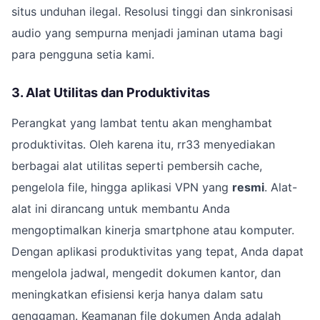
situs unduhan ilegal. Resolusi tinggi dan sinkronisasi
audio yang sempurna menjadi jaminan utama bagi
para pengguna setia kami.
3. Alat Utilitas dan Produktivitas
Perangkat yang lambat tentu akan menghambat
produktivitas. Oleh karena itu, rr33 menyediakan
berbagai alat utilitas seperti pembersih cache,
pengelola file, hingga aplikasi VPN yang
resmi
. Alat-
alat ini dirancang untuk membantu Anda
mengoptimalkan kinerja smartphone atau komputer.
Dengan aplikasi produktivitas yang tepat, Anda dapat
mengelola jadwal, mengedit dokumen kantor, dan
meningkatkan efisiensi kerja hanya dalam satu
genggaman. Keamanan file dokumen Anda adalah