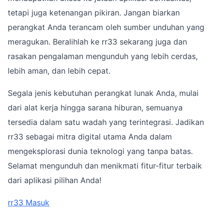
tetapi juga ketenangan pikiran. Jangan biarkan
perangkat Anda terancam oleh sumber unduhan yang
meragukan. Beralihlah ke rr33 sekarang juga dan
rasakan pengalaman mengunduh yang lebih cerdas,
lebih aman, dan lebih cepat.
Segala jenis kebutuhan perangkat lunak Anda, mulai
dari alat kerja hingga sarana hiburan, semuanya
tersedia dalam satu wadah yang terintegrasi. Jadikan
rr33 sebagai mitra digital utama Anda dalam
mengeksplorasi dunia teknologi yang tanpa batas.
Selamat mengunduh dan menikmati fitur-fitur terbaik
dari aplikasi pilihan Anda!
rr33 Masuk