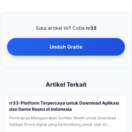
Suka artikel ini? Coba
rr33
Unduh Gratis
Artikel Terkait
rr33: Platform Terpercaya untuk Download Aplikasi
dan Game Resmi di Indonesia
Pentingnya Menggunakan Sumber Resmi untuk Download
Aplikasi Di era digital yang berkembang pesat saat ini,
kebutuhan akan aplikasi mobile dan...