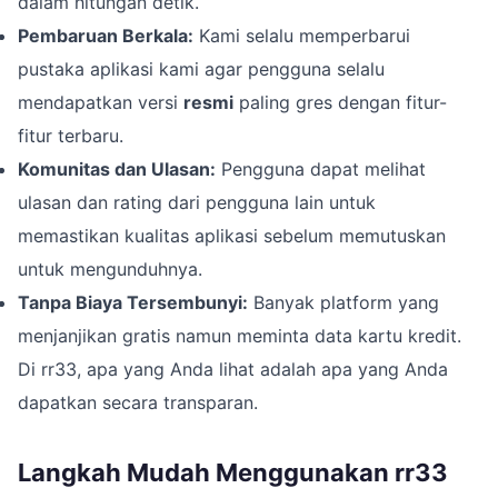
dalam hitungan detik.
Pembaruan Berkala:
Kami selalu memperbarui
pustaka aplikasi kami agar pengguna selalu
mendapatkan versi
resmi
paling gres dengan fitur-
fitur terbaru.
Komunitas dan Ulasan:
Pengguna dapat melihat
ulasan dan rating dari pengguna lain untuk
memastikan kualitas aplikasi sebelum memutuskan
untuk mengunduhnya.
Tanpa Biaya Tersembunyi:
Banyak platform yang
menjanjikan gratis namun meminta data kartu kredit.
Di rr33, apa yang Anda lihat adalah apa yang Anda
dapatkan secara transparan.
Langkah Mudah Menggunakan rr33