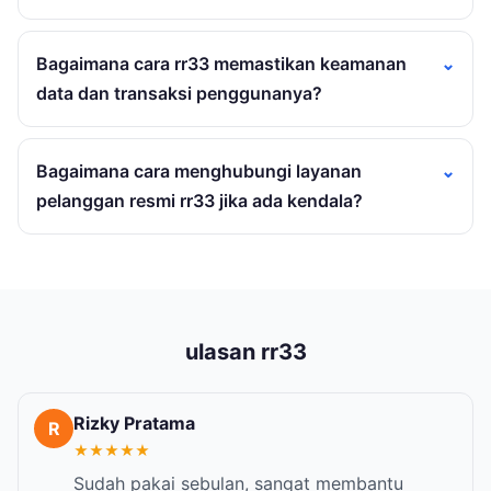
Bagaimana cara rr33 memastikan keamanan
data dan transaksi penggunanya?
Bagaimana cara menghubungi layanan
pelanggan resmi rr33 jika ada kendala?
ulasan rr33
Rizky Pratama
R
★
★
★
★
★
Sudah pakai sebulan, sangat membantu