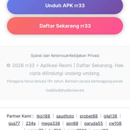
Unduh APK rr33
Daftar Sekarang rr33
Syarat dan Ketentuan
Kebijakan Privasi
© 2026 rr33 ⚡ Aplikasi Resmi | Daftar Sekarang. Hak
cipta dilindungi undang-undang.
Pengguna harus berusia 18+ tahun. Bermain secara bertanggung jawab.
fw66
fw66
fw66
rr44
rr44
Partner Kami：
tkp188
|
sauditoto
|
probet88
|
gila138
|
gus77
|
234e
|
mega338
|
spn88
|
garuda55
|
vw108